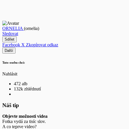
ORNELIA
(ornelia)
Sledovat
Sdílet
Facebook
X
Zkopírovat odkaz
Další
Tuto osobu chci:
Nahlásit
472 alb
132k zhlédnutí
Náš tip
Objevte možnosti videa
Fotka vydá za tisíc slov.
A co teprve video?