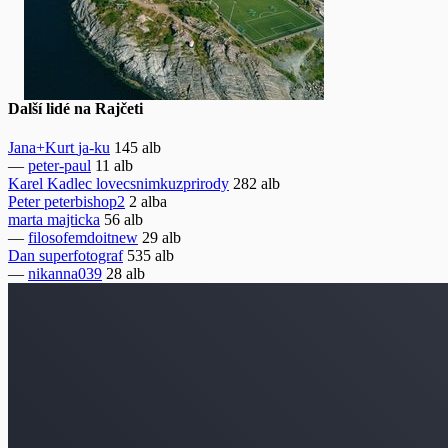
Další lidé na Rajčeti
Jana+Kurt
ja-ku
145 alb
—
peter-paul
11 alb
Karel Kadlec
lovecsnimkuzprirody
282 alb
Peter
peterbishop2
2 alba
marta
majticka
56 alb
—
filosofemdoitnew
29 alb
Dan
superfotograf
535 alb
—
nikanna039
28 alb