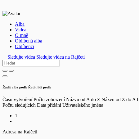
Alba
Videa
O mně
Oblíbená alba
Oblíbenci
Sledujte videa
Sledujte videa na Rajčeti
Řadit alba podle
Řadit lidi podle
Času vytvoření
Počtu zobrazení
Názvu od A do Z
Názvu od Z do A
D
Počtu sledujících
Data přidání
Uživatelského jména
1
Adresa na Rajčeti